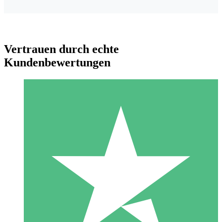
Vertrauen durch echte
Kundenbewertungen
Individuelle Credit-Pakete
Zahlen Sie nach Bedarf mit Download-Credits. Keine
monatliche Verpflichtung erforderlich.
1 Download
10
US$
00