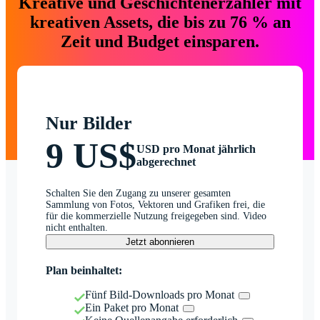
Kreative und Geschichtenerzähler mit
kreativen Assets, die bis zu 76 % an
Zeit und Budget einsparen.
Nur Bilder
9 US$
USD pro Monat jährlich
abgerechnet
Schalten Sie den Zugang zu unserer gesamten
Sammlung von Fotos, Vektoren und Grafiken frei, die
für die kommerzielle Nutzung freigegeben sind. Video
nicht enthalten.
Jetzt abonnieren
Plan beinhaltet:
Fünf Bild-Downloads pro Monat
Ein Paket pro Monat