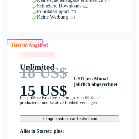
Keine Quellenangabe erforderlich
Schnellere Downloads
Prioritätssupport
Keine Werbung
Jetzt im Angebot!
Jetzt im Angebot!
Unlimited
18 US$
USD pro Monat
jährlich abgerechnet
15 US$
Für größere Kreative, die in großem Maßstab
produzieren und kreative Freiheit verlangen
7-Tage kostenlose Testversion
Alles in Starter, plus: