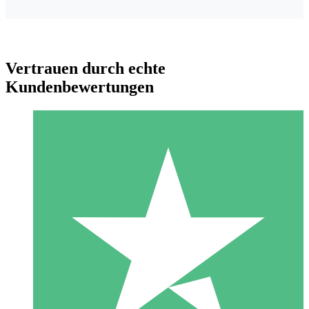
Vertrauen durch echte
Kundenbewertungen
Individuelle Credit-Pakete
Zahlen Sie nach Bedarf mit Download-Credits. Keine
monatliche Verpflichtung erforderlich.
1 Download
10
US$
00