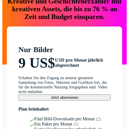
Kreative und Geschichtenerzähler mit
kreativen Assets, die bis zu 76 % an
Zeit und Budget einsparen.
Nur Bilder
9 US$
USD pro Monat jährlich
abgerechnet
Schalten Sie den Zugang zu unserer gesamten
Sammlung von Fotos, Vektoren und Grafiken frei, die
für die kommerzielle Nutzung freigegeben sind. Video
nicht enthalten.
Jetzt abonnieren
Plan beinhaltet:
Fünf Bild-Downloads pro Monat
Ein Paket pro Monat