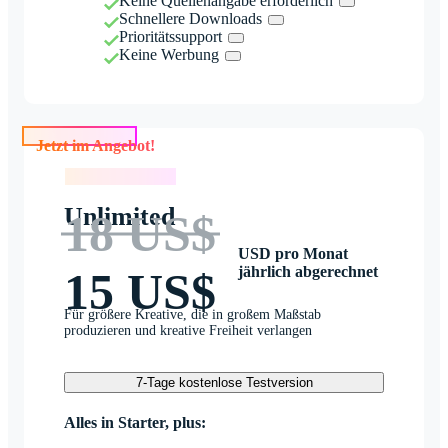
Keine Quellenangabe erforderlich
Schnellere Downloads
Prioritätssupport
Keine Werbung
Jetzt im Angebot!
Jetzt im Angebot!
Unlimited
18 US$
USD pro Monat
jährlich abgerechnet
15 US$
Für größere Kreative, die in großem Maßstab
produzieren und kreative Freiheit verlangen
7-Tage kostenlose Testversion
Alles in Starter, plus: