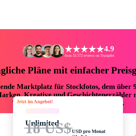
4.9
from 33.572 reviews on Trustpilot
liche Pläne mit einfacher Preis
hrende Marktplatz für Stockfotos, dem über
arken, Kreative und Geschichtenerzähler mi
Jetzt im Angebot!
76 % an Zeit und Budget einsparen.
Jetzt im Angebot!
Unlimited
18 US$
USD pro Monat