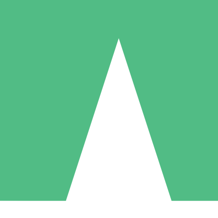
Individuelle Credit-Pakete
 nach Bedarf mit Download-Credits. Keine monatliche Verpflichtung er
1 Download
5 Downloads
10 Downloa
10
15
20
US$
00
US$
00
US$
0