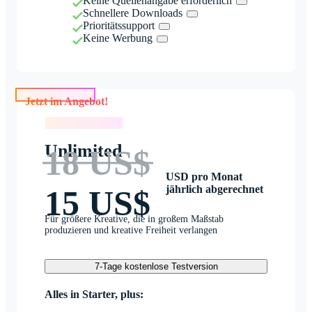
Keine Quellenangabe erforderlich
Schnellere Downloads
Prioritätssupport
Keine Werbung
Jetzt im Angebot!
Jetzt im Angebot!
Unlimited
18 US$
USD pro Monat
jährlich abgerechnet
15 US$
Für größere Kreative, die in großem Maßstab
produzieren und kreative Freiheit verlangen
7-Tage kostenlose Testversion
Alles in Starter, plus: