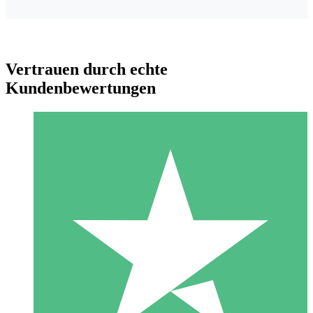
Vertrauen durch echte
Kundenbewertungen
Individuelle Credit-Pakete
Zahlen Sie nach Bedarf mit Download-Credits. Keine
monatliche Verpflichtung erforderlich.
1 Download
10
US$
00