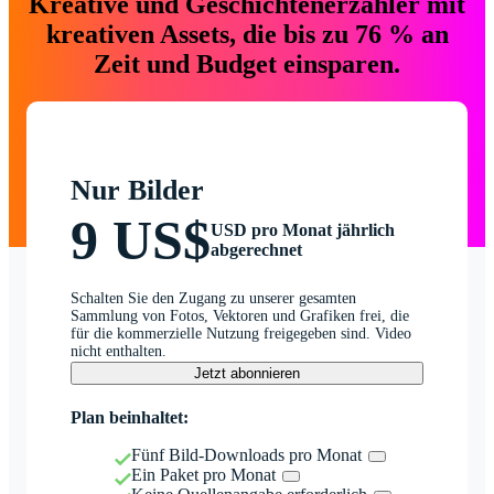
Kreative und Geschichtenerzähler mit
kreativen Assets, die bis zu 76 % an
Zeit und Budget einsparen.
Nur Bilder
9 US$
USD pro Monat jährlich
abgerechnet
Schalten Sie den Zugang zu unserer gesamten
Sammlung von Fotos, Vektoren und Grafiken frei, die
für die kommerzielle Nutzung freigegeben sind. Video
nicht enthalten.
Jetzt abonnieren
Plan beinhaltet:
Fünf Bild-Downloads pro Monat
Ein Paket pro Monat