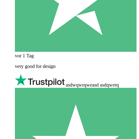
vor 1 Tag
very good for design
asdwqwrqweasd asdqwerq