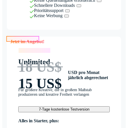
Keine Quellenangabe erforderlich
Schnellere Downloads
Prioritätssupport
Keine Werbung
Jetzt im Angebot!
Jetzt im Angebot!
Unlimited
18 US$
USD pro Monat
jährlich abgerechnet
15 US$
Für größere Kreative, die in großem Maßstab
produzieren und kreative Freiheit verlangen
7-Tage kostenlose Testversion
Alles in Starter, plus: