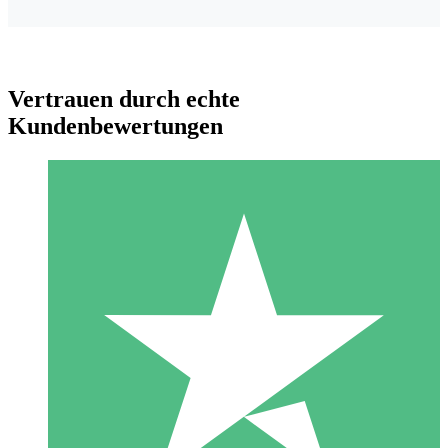
Vertrauen durch echte
Kundenbewertungen
Individuelle Credit-Pakete
Zahlen Sie nach Bedarf mit Download-Credits. Keine
monatliche Verpflichtung erforderlich.
1 Download
10
US$
00