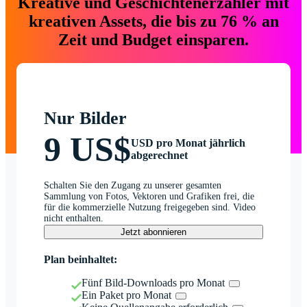
Kreative und Geschichtenerzähler mit
kreativen Assets, die bis zu 76 % an
Zeit und Budget einsparen.
Nur Bilder
9 US$
USD pro Monat jährlich
abgerechnet
Schalten Sie den Zugang zu unserer gesamten
Sammlung von Fotos, Vektoren und Grafiken frei, die
für die kommerzielle Nutzung freigegeben sind. Video
nicht enthalten.
Jetzt abonnieren
Plan beinhaltet:
Fünf Bild-Downloads pro Monat
Ein Paket pro Monat