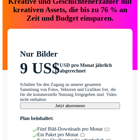
Kreative und Geschichtenerzähler mit
kreativen Assets, die bis zu 76 % an
Zeit und Budget einsparen.
Nur Bilder
9 US$
USD pro Monat jährlich
abgerechnet
Schalten Sie den Zugang zu unserer gesamten
Sammlung von Fotos, Vektoren und Grafiken frei, die
für die kommerzielle Nutzung freigegeben sind. Video
nicht enthalten.
Jetzt abonnieren
Plan beinhaltet:
Fünf Bild-Downloads pro Monat
Ein Paket pro Monat