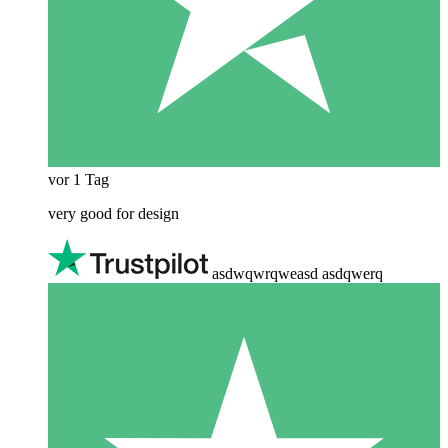
vor 1 Tag
very good for design
asdwqwrqweasd asdqwerq