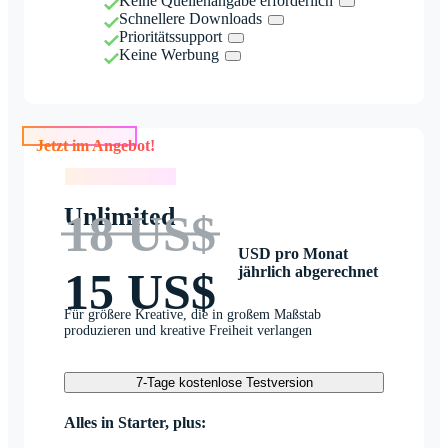
Keine Quellenangabe erforderlich
Schnellere Downloads
Prioritätssupport
Keine Werbung
Jetzt im Angebot!
Jetzt im Angebot!
Unlimited
18 US$
USD pro Monat
jährlich abgerechnet
15 US$
Für größere Kreative, die in großem Maßstab
produzieren und kreative Freiheit verlangen
7-Tage kostenlose Testversion
Alles in Starter, plus: