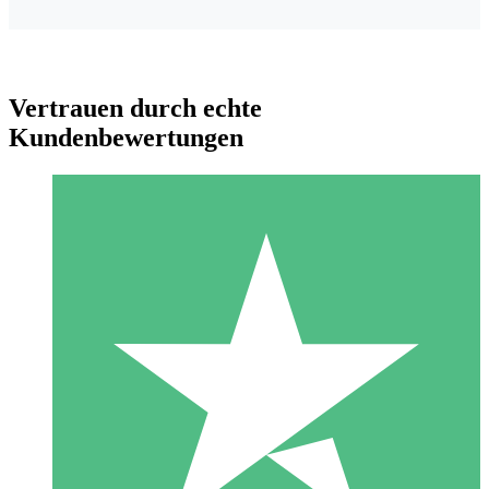
Vertrauen durch echte
Kundenbewertungen
Individuelle Credit-Pakete
Zahlen Sie nach Bedarf mit Download-Credits. Keine
monatliche Verpflichtung erforderlich.
1 Download
10
US$
00