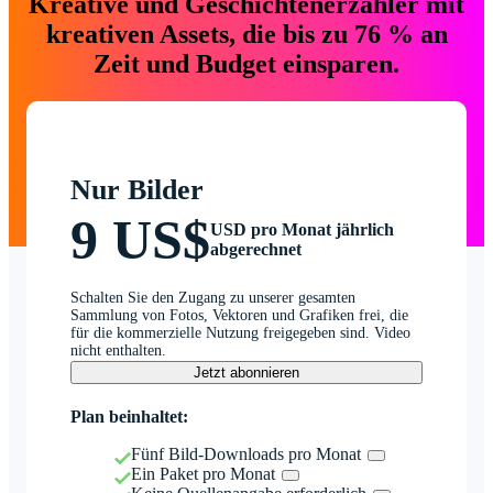
Kreative und Geschichtenerzähler mit
kreativen Assets, die bis zu 76 % an
Zeit und Budget einsparen.
Nur Bilder
9 US$
USD pro Monat jährlich
abgerechnet
Schalten Sie den Zugang zu unserer gesamten
Sammlung von Fotos, Vektoren und Grafiken frei, die
für die kommerzielle Nutzung freigegeben sind. Video
nicht enthalten.
Jetzt abonnieren
Plan beinhaltet:
Fünf Bild-Downloads pro Monat
Ein Paket pro Monat