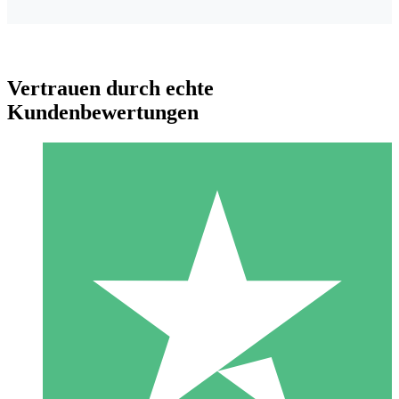
Vertrauen durch echte
Kundenbewertungen
Individuelle Credit-Pakete
Zahlen Sie nach Bedarf mit Download-Credits. Keine
monatliche Verpflichtung erforderlich.
1 Download
10
US$
00