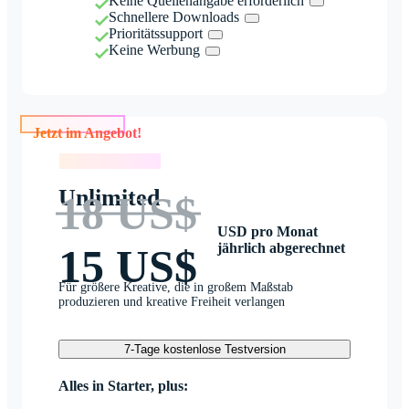
Keine Quellenangabe erforderlich
Schnellere Downloads
Prioritätssupport
Keine Werbung
Jetzt im Angebot!
Jetzt im Angebot!
Unlimited
18 US$
USD pro Monat
jährlich abgerechnet
15 US$
Für größere Kreative, die in großem Maßstab
produzieren und kreative Freiheit verlangen
7-Tage kostenlose Testversion
Alles in Starter, plus: