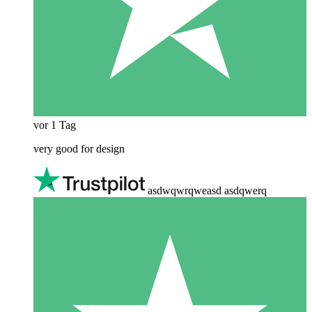
vor 1 Tag
very good for design
asdwqwrqweasd asdqwerq