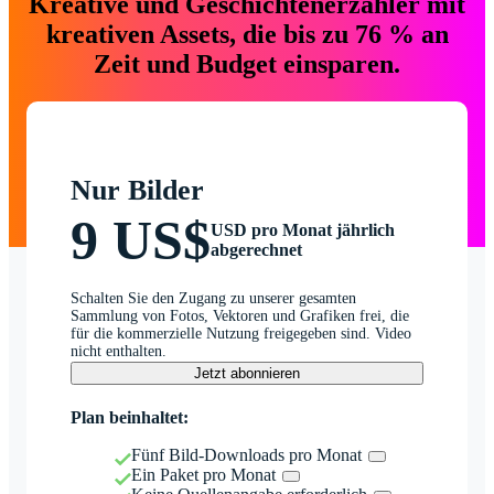
Kreative und Geschichtenerzähler mit
kreativen Assets, die bis zu 76 % an
Zeit und Budget einsparen.
Nur Bilder
9 US$
USD pro Monat jährlich
abgerechnet
Schalten Sie den Zugang zu unserer gesamten
Sammlung von Fotos, Vektoren und Grafiken frei, die
für die kommerzielle Nutzung freigegeben sind. Video
nicht enthalten.
Jetzt abonnieren
Plan beinhaltet:
Fünf Bild-Downloads pro Monat
Ein Paket pro Monat