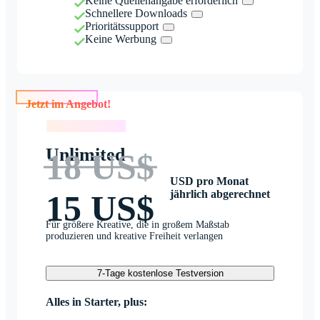
Keine Quellenangabe erforderlich
Schnellere Downloads
Prioritätssupport
Keine Werbung
Jetzt im Angebot!
Jetzt im Angebot!
Unlimited
18 US$
USD pro Monat
jährlich abgerechnet
15 US$
Für größere Kreative, die in großem Maßstab
produzieren und kreative Freiheit verlangen
7-Tage kostenlose Testversion
Alles in Starter, plus: