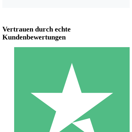
Vertrauen durch echte
Kundenbewertungen
Individuelle Credit-Pakete
Zahlen Sie nach Bedarf mit Download-Credits. Keine
monatliche Verpflichtung erforderlich.
1 Download
10
US$
00