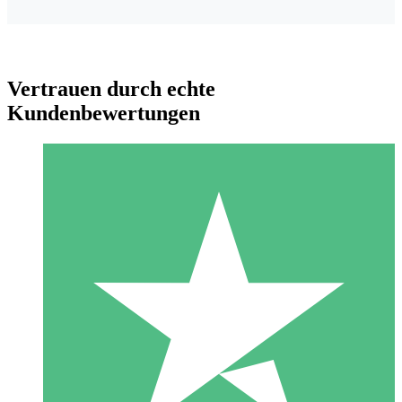
Vertrauen durch echte
Kundenbewertungen
Individuelle Credit-Pakete
Zahlen Sie nach Bedarf mit Download-Credits. Keine
monatliche Verpflichtung erforderlich.
1 Download
10
US$
00