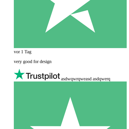
vor 1 Tag
very good for design
asdwqwrqweasd asdqwerq