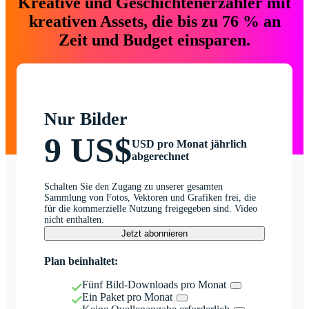
Kreative und Geschichtenerzähler mit
kreativen Assets, die bis zu 76 % an
Zeit und Budget einsparen.
Nur Bilder
9 US$
USD pro Monat jährlich
abgerechnet
Schalten Sie den Zugang zu unserer gesamten
Sammlung von Fotos, Vektoren und Grafiken frei, die
für die kommerzielle Nutzung freigegeben sind. Video
nicht enthalten.
Jetzt abonnieren
Plan beinhaltet:
Fünf Bild-Downloads pro Monat
Ein Paket pro Monat