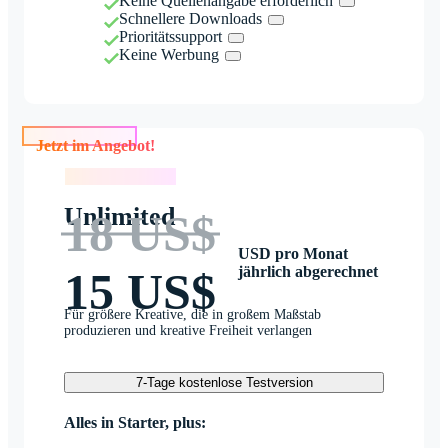
Keine Quellenangabe erforderlich
Schnellere Downloads
Prioritätssupport
Keine Werbung
Jetzt im Angebot!
Jetzt im Angebot!
Unlimited
18 US$
USD pro Monat
jährlich abgerechnet
15 US$
Für größere Kreative, die in großem Maßstab
produzieren und kreative Freiheit verlangen
7-Tage kostenlose Testversion
Alles in Starter, plus: