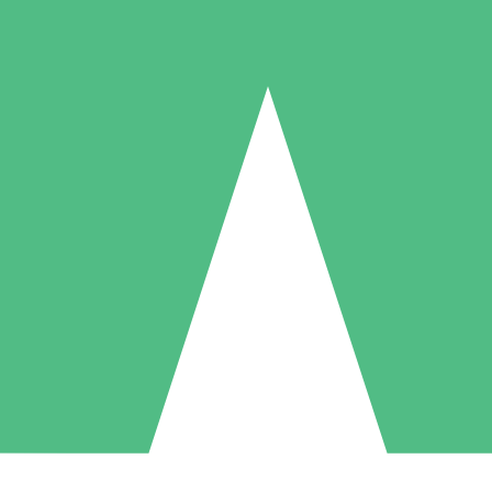
Individuelle Credit-Pakete
 nach Bedarf mit Download-Credits. Keine monatliche Verpflichtung er
1 Download
5 Downloads
10 Downloa
10
15
20
US$
00
US$
00
US$
0