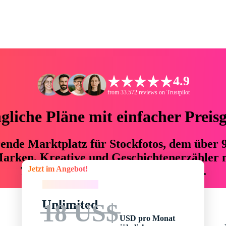
4.9
from 33.572 reviews on Trustpilot
liche Pläne mit einfacher Preis
hrende Marktplatz für Stockfotos, dem über
arken, Kreative und Geschichtenerzähler mi
Jetzt im Angebot!
76 % an Zeit und Budget einsparen.
Jetzt im Angebot!
Unlimited
18 US$
USD pro Monat