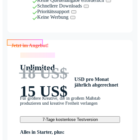
Keine Quellenangabe erforderlich
Schnellere Downloads
Prioritätssupport
Keine Werbung
Jetzt im Angebot!
Jetzt im Angebot!
Unlimited
18 US$
USD pro Monat
jährlich abgerechnet
15 US$
Für größere Kreative, die in großem Maßstab
produzieren und kreative Freiheit verlangen
7-Tage kostenlose Testversion
Alles in Starter, plus: