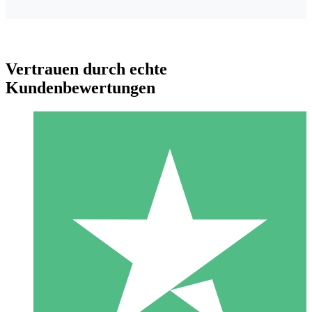
Vertrauen durch echte
Kundenbewertungen
Individuelle Credit-Pakete
Zahlen Sie nach Bedarf mit Download-Credits. Keine
monatliche Verpflichtung erforderlich.
1 Download
10
US$
00