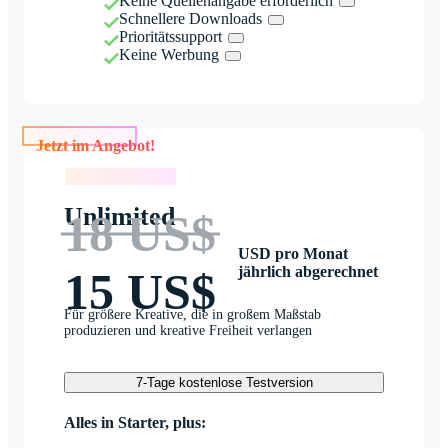
Keine Quellenangabe erforderlich
Schnellere Downloads
Prioritätssupport
Keine Werbung
Jetzt im Angebot!
Jetzt im Angebot!
Unlimited
18 US$
USD pro Monat
jährlich abgerechnet
15 US$
Für größere Kreative, die in großem Maßstab
produzieren und kreative Freiheit verlangen
7-Tage kostenlose Testversion
Alles in Starter, plus: