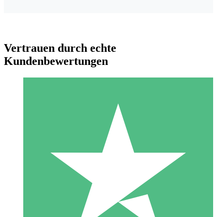
Vertrauen durch echte
Kundenbewertungen
Individuelle Credit-Pakete
Zahlen Sie nach Bedarf mit Download-Credits. Keine
monatliche Verpflichtung erforderlich.
1 Download
10
US$
00