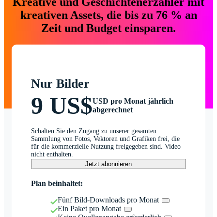
Kreative und Geschichtenerzähler mit
kreativen Assets, die bis zu 76 % an
Zeit und Budget einsparen.
Nur Bilder
9 US$
USD pro Monat jährlich
abgerechnet
Schalten Sie den Zugang zu unserer gesamten
Sammlung von Fotos, Vektoren und Grafiken frei, die
für die kommerzielle Nutzung freigegeben sind. Video
nicht enthalten.
Jetzt abonnieren
Plan beinhaltet:
Fünf Bild-Downloads pro Monat
Ein Paket pro Monat