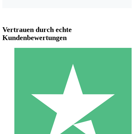
Vertrauen durch echte
Kundenbewertungen
Individuelle Credit-Pakete
Zahlen Sie nach Bedarf mit Download-Credits. Keine
monatliche Verpflichtung erforderlich.
1 Download
10
US$
00