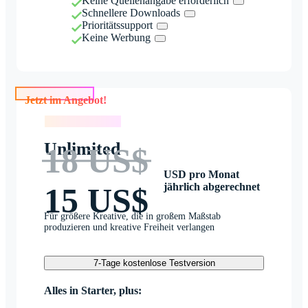
Keine Quellenangabe erforderlich
Schnellere Downloads
Prioritätssupport
Keine Werbung
Jetzt im Angebot!
Jetzt im Angebot!
Unlimited
18 US$
USD pro Monat
jährlich abgerechnet
15 US$
Für größere Kreative, die in großem Maßstab
produzieren und kreative Freiheit verlangen
7-Tage kostenlose Testversion
Alles in Starter, plus: