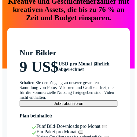
Kreative und Geschichtenerzähler mit
kreativen Assets, die bis zu 76 % an
Zeit und Budget einsparen.
Nur Bilder
9 US$
USD pro Monat jährlich
abgerechnet
Schalten Sie den Zugang zu unserer gesamten
Sammlung von Fotos, Vektoren und Grafiken frei, die
für die kommerzielle Nutzung freigegeben sind. Video
nicht enthalten.
Jetzt abonnieren
Plan beinhaltet:
Fünf Bild-Downloads pro Monat
Ein Paket pro Monat