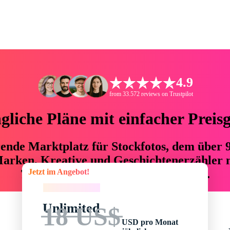
4.9
from 33.572 reviews on Trustpilot
liche Pläne mit einfacher Preis
hrende Marktplatz für Stockfotos, dem über
arken, Kreative und Geschichtenerzähler mi
Jetzt im Angebot!
76 % an Zeit und Budget einsparen.
Jetzt im Angebot!
Unlimited
18 US$
USD pro Monat