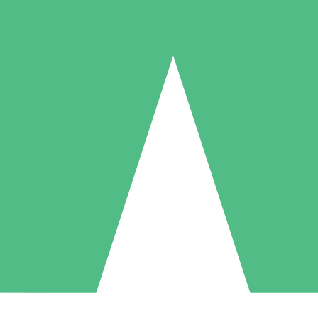
Individuelle Credit-Pakete
 nach Bedarf mit Download-Credits. Keine monatliche Verpflichtung er
1 Download
5 Downloads
10 Downloa
10
15
20
US$
00
US$
00
US$
0