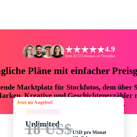
4.9
from 33.572 reviews on Trustpilot
liche Pläne mit einfacher Preis
hrende Marktplatz für Stockfotos, dem über
arken, Kreative und Geschichtenerzähler mi
Jetzt im Angebot!
76 % an Zeit und Budget einsparen.
Jetzt im Angebot!
Unlimited
18 US$
USD pro Monat