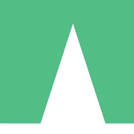
Individuelle Credit-Pakete
 nach Bedarf mit Download-Credits. Keine monatliche Verpflichtung er
1 Download
5 Downloads
10 Downloa
10
15
20
US$
00
US$
00
US$
0