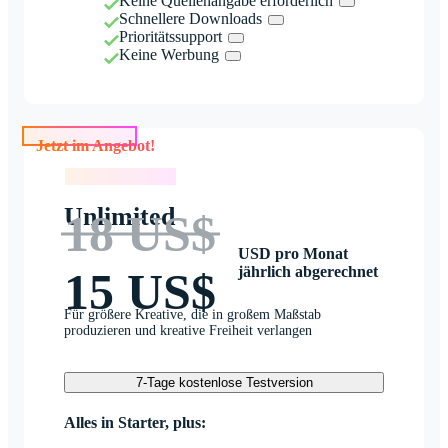
Keine Quellenangabe erforderlich
Schnellere Downloads
Prioritätssupport
Keine Werbung
Jetzt im Angebot!
Jetzt im Angebot!
Unlimited
18 US$
USD pro Monat
jährlich abgerechnet
15 US$
Für größere Kreative, die in großem Maßstab
produzieren und kreative Freiheit verlangen
7-Tage kostenlose Testversion
Alles in Starter, plus: