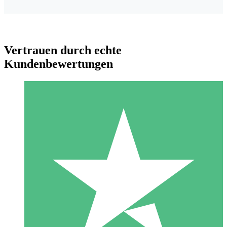
Vertrauen durch echte
Kundenbewertungen
Individuelle Credit-Pakete
Zahlen Sie nach Bedarf mit Download-Credits. Keine
monatliche Verpflichtung erforderlich.
1 Download
10
US$
00