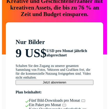
Kreative und Geschichtenerzähler mit
kreativen Assets, die bis zu 76 % an
Zeit und Budget einsparen.
Nur Bilder
9 US$
USD pro Monat jährlich
abgerechnet
Schalten Sie den Zugang zu unserer gesamten
Sammlung von Fotos, Vektoren und Grafiken frei, die
für die kommerzielle Nutzung freigegeben sind. Video
nicht enthalten.
Jetzt abonnieren
Plan beinhaltet:
Fünf Bild-Downloads pro Monat
Ein Paket pro Monat