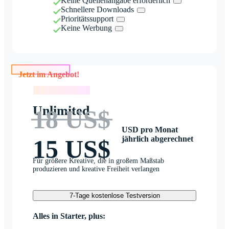
Keine Quellenangabe erforderlich
Schnellere Downloads
Prioritätssupport
Keine Werbung
Jetzt im Angebot!
Jetzt im Angebot!
Unlimited
18 US$
USD pro Monat
jährlich abgerechnet
15 US$
Für größere Kreative, die in großem Maßstab
produzieren und kreative Freiheit verlangen
7-Tage kostenlose Testversion
Alles in Starter, plus: