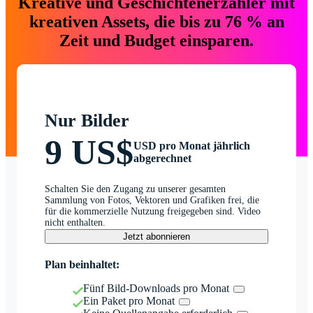
Kreative und Geschichtenerzähler mit
kreativen Assets, die bis zu 76 % an
Zeit und Budget einsparen.
Nur Bilder
9 US$
USD pro Monat jährlich
abgerechnet
Schalten Sie den Zugang zu unserer gesamten
Sammlung von Fotos, Vektoren und Grafiken frei, die
für die kommerzielle Nutzung freigegeben sind. Video
nicht enthalten.
Jetzt abonnieren
Plan beinhaltet:
Fünf Bild-Downloads pro Monat
Ein Paket pro Monat