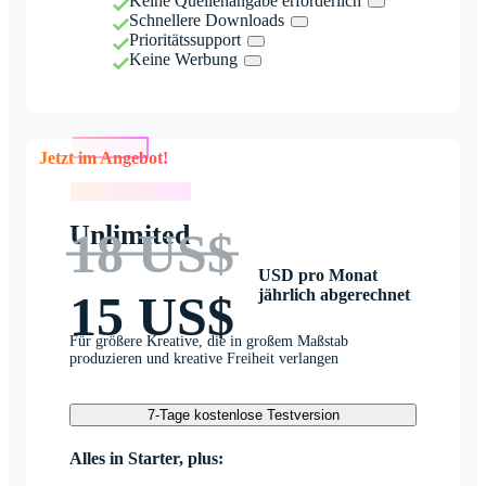
Keine Quellenangabe erforderlich
Schnellere Downloads
Prioritätssupport
Keine Werbung
Jetzt im Angebot!
Jetzt im Angebot!
Unlimited
18 US$
USD pro Monat
jährlich abgerechnet
15 US$
Für größere Kreative, die in großem Maßstab
produzieren und kreative Freiheit verlangen
7-Tage kostenlose Testversion
Alles in Starter, plus: