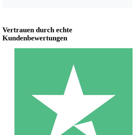
Vertrauen durch echte
Kundenbewertungen
Individuelle Credit-Pakete
Zahlen Sie nach Bedarf mit Download-Credits. Keine
monatliche Verpflichtung erforderlich.
1 Download
10
US$
00