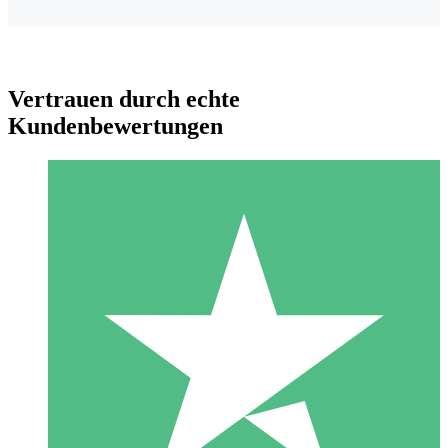
Vertrauen durch echte
Kundenbewertungen
Individuelle Credit-Pakete
Zahlen Sie nach Bedarf mit Download-Credits. Keine
monatliche Verpflichtung erforderlich.
1 Download
10
US$
00