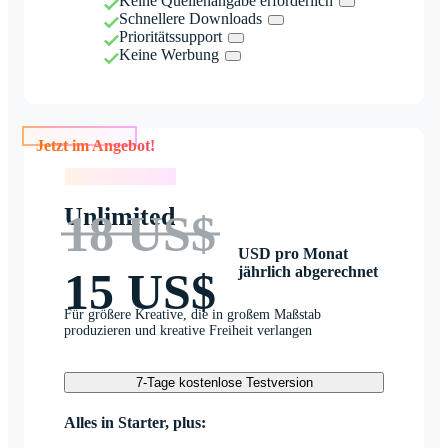
Keine Quellenangabe erforderlich
Schnellere Downloads
Prioritätssupport
Keine Werbung
Jetzt im Angebot!
Jetzt im Angebot!
Unlimited
18 US$
USD pro Monat
jährlich abgerechnet
15 US$
Für größere Kreative, die in großem Maßstab
produzieren und kreative Freiheit verlangen
7-Tage kostenlose Testversion
Alles in Starter, plus: