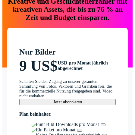
Kreative und Geschichtenerzähler mit
kreativen Assets, die bis zu 76 % an
Zeit und Budget einsparen.
Nur Bilder
9 US$
USD pro Monat jährlich
abgerechnet
Schalten Sie den Zugang zu unserer gesamten
Sammlung von Fotos, Vektoren und Grafiken frei, die
für die kommerzielle Nutzung freigegeben sind. Video
nicht enthalten.
Jetzt abonnieren
Plan beinhaltet:
Fünf Bild-Downloads pro Monat
Ein Paket pro Monat