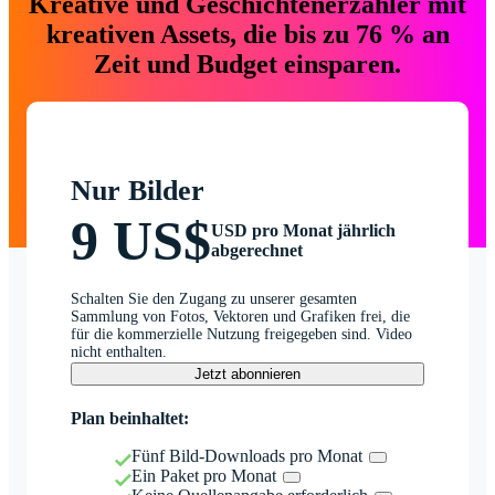
Kreative und Geschichtenerzähler mit
kreativen Assets, die bis zu 76 % an
Zeit und Budget einsparen.
Nur Bilder
9 US$
USD pro Monat jährlich
abgerechnet
Schalten Sie den Zugang zu unserer gesamten
Sammlung von Fotos, Vektoren und Grafiken frei, die
für die kommerzielle Nutzung freigegeben sind. Video
nicht enthalten.
Jetzt abonnieren
Plan beinhaltet:
Fünf Bild-Downloads pro Monat
Ein Paket pro Monat