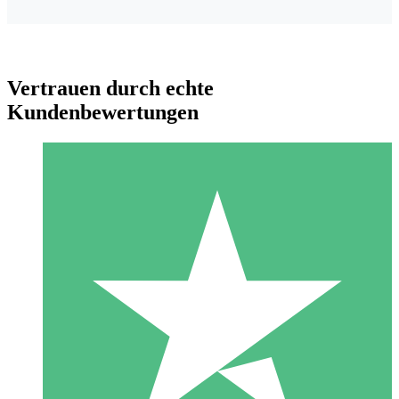
Vertrauen durch echte
Kundenbewertungen
Individuelle Credit-Pakete
Zahlen Sie nach Bedarf mit Download-Credits. Keine
monatliche Verpflichtung erforderlich.
1 Download
10
US$
00