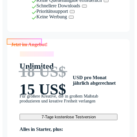
Keine Quellenangabe erforderlich
Schnellere Downloads
Prioritätssupport
Keine Werbung
Jetzt im Angebot!
Jetzt im Angebot!
Unlimited
18 US$
USD pro Monat
jährlich abgerechnet
15 US$
Für größere Kreative, die in großem Maßstab
produzieren und kreative Freiheit verlangen
7-Tage kostenlose Testversion
Alles in Starter, plus: