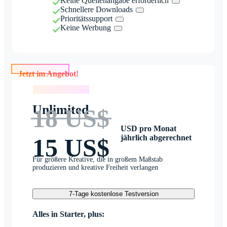
Keine Quellenangabe erforderlich
Schnellere Downloads
Prioritätssupport
Keine Werbung
Jetzt im Angebot!
Jetzt im Angebot!
Unlimited
18 US$
USD pro Monat
jährlich abgerechnet
15 US$
Für größere Kreative, die in großem Maßstab
produzieren und kreative Freiheit verlangen
7-Tage kostenlose Testversion
Alles in Starter, plus: