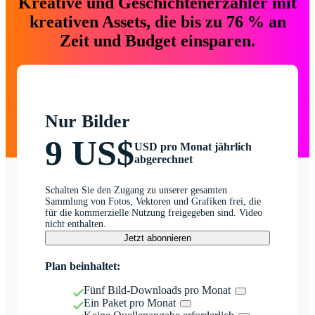
Kreative und Geschichtenerzähler mit
kreativen Assets, die bis zu 76 % an
Zeit und Budget einsparen.
Nur Bilder
9 US$
USD pro Monat jährlich
abgerechnet
Schalten Sie den Zugang zu unserer gesamten
Sammlung von Fotos, Vektoren und Grafiken frei, die
für die kommerzielle Nutzung freigegeben sind. Video
nicht enthalten.
Jetzt abonnieren
Plan beinhaltet:
Fünf Bild-Downloads pro Monat
Ein Paket pro Monat