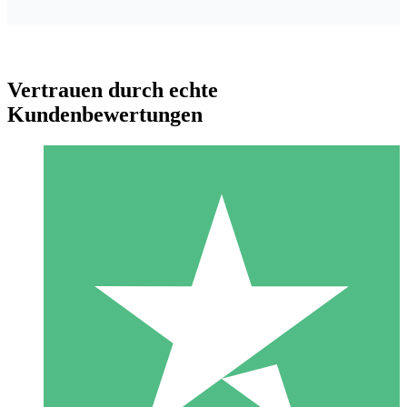
Vertrauen durch echte
Kundenbewertungen
Individuelle Credit-Pakete
Zahlen Sie nach Bedarf mit Download-Credits. Keine
monatliche Verpflichtung erforderlich.
1 Download
10
US$
00