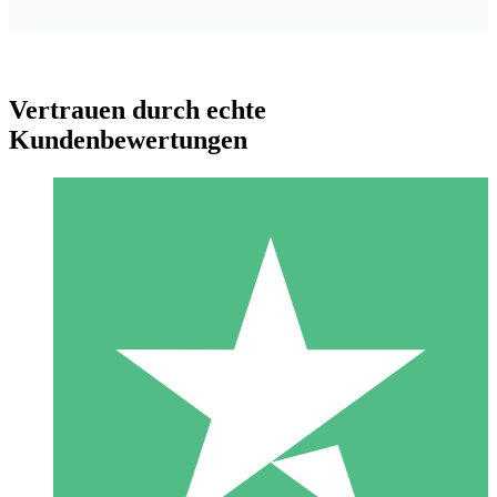
Vertrauen durch echte
Kundenbewertungen
Individuelle Credit-Pakete
Zahlen Sie nach Bedarf mit Download-Credits. Keine
monatliche Verpflichtung erforderlich.
1 Download
10
US$
00