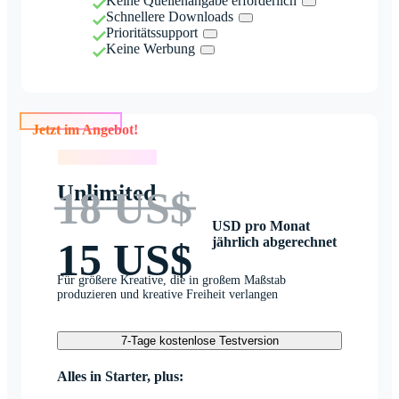
Keine Quellenangabe erforderlich
Schnellere Downloads
Prioritätssupport
Keine Werbung
Jetzt im Angebot!
Jetzt im Angebot!
Unlimited
18 US$
USD pro Monat
jährlich abgerechnet
15 US$
Für größere Kreative, die in großem Maßstab
produzieren und kreative Freiheit verlangen
7-Tage kostenlose Testversion
Alles in Starter, plus: