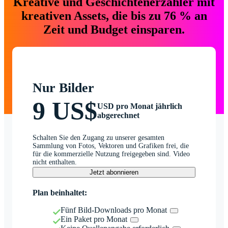
Kreative und Geschichtenerzähler mit
kreativen Assets, die bis zu 76 % an
Zeit und Budget einsparen.
Nur Bilder
9 US$
USD pro Monat jährlich
abgerechnet
Schalten Sie den Zugang zu unserer gesamten
Sammlung von Fotos, Vektoren und Grafiken frei, die
für die kommerzielle Nutzung freigegeben sind. Video
nicht enthalten.
Jetzt abonnieren
Plan beinhaltet:
Fünf Bild-Downloads pro Monat
Ein Paket pro Monat