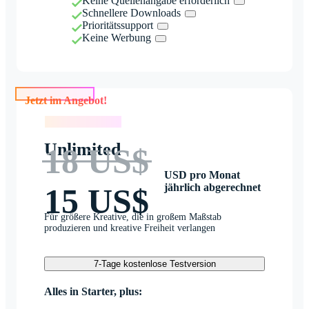
Keine Quellenangabe erforderlich
Schnellere Downloads
Prioritätssupport
Keine Werbung
Jetzt im Angebot!
Jetzt im Angebot!
Unlimited
18 US$
USD pro Monat
jährlich abgerechnet
15 US$
Für größere Kreative, die in großem Maßstab
produzieren und kreative Freiheit verlangen
7-Tage kostenlose Testversion
Alles in Starter, plus: