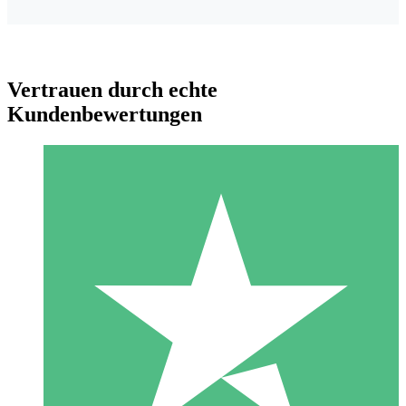
Vertrauen durch echte
Kundenbewertungen
Individuelle Credit-Pakete
Zahlen Sie nach Bedarf mit Download-Credits. Keine
monatliche Verpflichtung erforderlich.
1 Download
10
US$
00