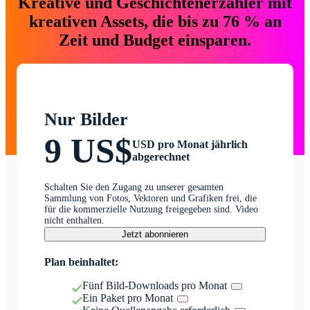
Kreative und Geschichtenerzähler mit
kreativen Assets, die bis zu 76 % an
Zeit und Budget einsparen.
Nur Bilder
9 US$
USD pro Monat jährlich
abgerechnet
Schalten Sie den Zugang zu unserer gesamten
Sammlung von Fotos, Vektoren und Grafiken frei, die
für die kommerzielle Nutzung freigegeben sind. Video
nicht enthalten.
Jetzt abonnieren
Plan beinhaltet:
Fünf Bild-Downloads pro Monat
Ein Paket pro Monat