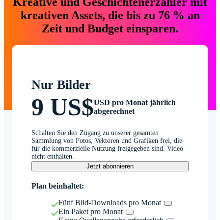
Kreative und Geschichtenerzähler mit
kreativen Assets, die bis zu 76 % an
Zeit und Budget einsparen.
Nur Bilder
9 US$
USD pro Monat jährlich
abgerechnet
Schalten Sie den Zugang zu unserer gesamten
Sammlung von Fotos, Vektoren und Grafiken frei, die
für die kommerzielle Nutzung freigegeben sind. Video
nicht enthalten.
Jetzt abonnieren
Plan beinhaltet:
Fünf Bild-Downloads pro Monat
Ein Paket pro Monat