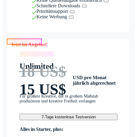
Keine Quellenangabe erforderlich
Schnellere Downloads
Prioritätssupport
Keine Werbung
Jetzt im Angebot!
Jetzt im Angebot!
Unlimited
18 US$
USD pro Monat
jährlich abgerechnet
15 US$
Für größere Kreative, die in großem Maßstab
produzieren und kreative Freiheit verlangen
7-Tage kostenlose Testversion
Alles in Starter, plus: