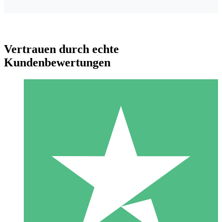
Vertrauen durch echte
Kundenbewertungen
Individuelle Credit-Pakete
Zahlen Sie nach Bedarf mit Download-Credits. Keine
monatliche Verpflichtung erforderlich.
1 Download
10
US$
00