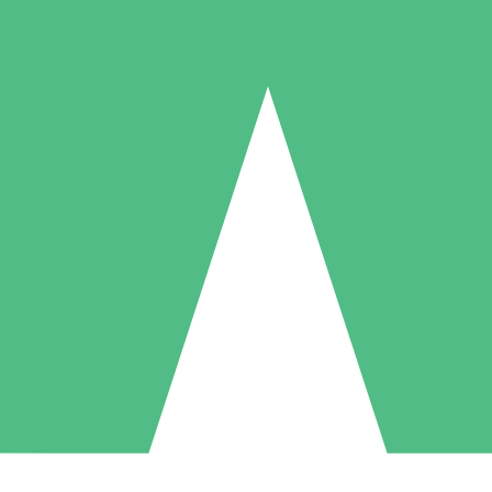
Individuelle Credit-Pakete
 nach Bedarf mit Download-Credits. Keine monatliche Verpflichtung er
1 Download
5 Downloads
10 Downloa
10
15
20
US$
00
US$
00
US$
0