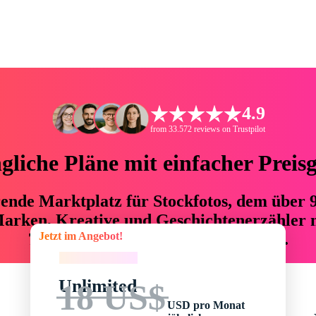
4.9
from 33.572 reviews on Trustpilot
liche Pläne mit einfacher Preis
hrende Marktplatz für Stockfotos, dem über
arken, Kreative und Geschichtenerzähler mi
Jetzt im Angebot!
76 % an Zeit und Budget einsparen.
Jetzt im Angebot!
Unlimited
18 US$
USD pro Monat