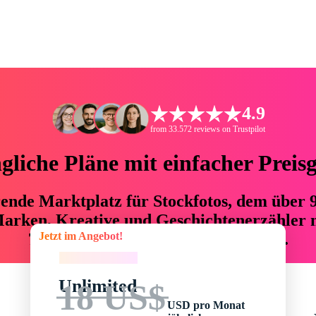
4.9
from 33.572 reviews on Trustpilot
liche Pläne mit einfacher Preis
hrende Marktplatz für Stockfotos, dem über
arken, Kreative und Geschichtenerzähler mi
Jetzt im Angebot!
76 % an Zeit und Budget einsparen.
Jetzt im Angebot!
Unlimited
18 US$
USD pro Monat