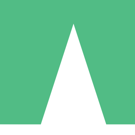
Individuelle Credit-Pakete
 nach Bedarf mit Download-Credits. Keine monatliche Verpflichtung er
1 Download
5 Downloads
10 Downloa
10
15
20
US$
00
US$
00
US$
0