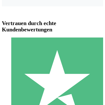
Vertrauen durch echte
Kundenbewertungen
Individuelle Credit-Pakete
Zahlen Sie nach Bedarf mit Download-Credits. Keine
monatliche Verpflichtung erforderlich.
1 Download
10
US$
00