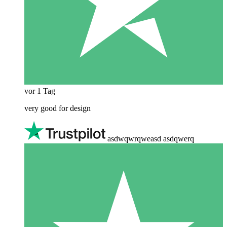
vor 1 Tag
very good for design
asdwqwrqweasd asdqwerq