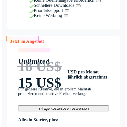
Keine Quellenangabe erforderlich
Schnellere Downloads
Prioritätssupport
Keine Werbung
Jetzt im Angebot!
Jetzt im Angebot!
Unlimited
18 US$
USD pro Monat
jährlich abgerechnet
15 US$
Für größere Kreative, die in großem Maßstab
produzieren und kreative Freiheit verlangen
7-Tage kostenlose Testversion
Alles in Starter, plus: