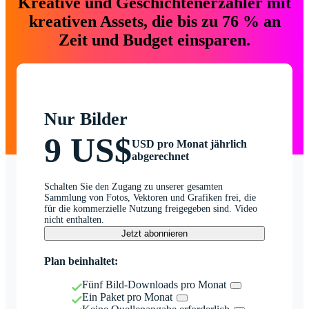
Kreative und Geschichtenerzähler mit
kreativen Assets, die bis zu 76 % an
Zeit und Budget einsparen.
Nur Bilder
9 US$
USD pro Monat jährlich
abgerechnet
Schalten Sie den Zugang zu unserer gesamten
Sammlung von Fotos, Vektoren und Grafiken frei, die
für die kommerzielle Nutzung freigegeben sind. Video
nicht enthalten.
Jetzt abonnieren
Plan beinhaltet:
Fünf Bild-Downloads pro Monat
Ein Paket pro Monat