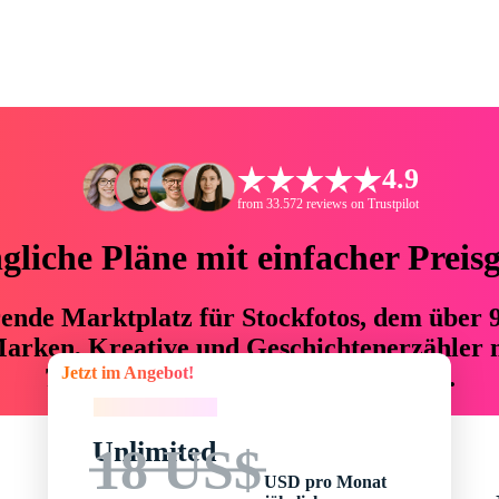
4.9
from 33.572 reviews on Trustpilot
liche Pläne mit einfacher Preis
hrende Marktplatz für Stockfotos, dem über
arken, Kreative und Geschichtenerzähler mi
Jetzt im Angebot!
76 % an Zeit und Budget einsparen.
Jetzt im Angebot!
Unlimited
18 US$
USD pro Monat