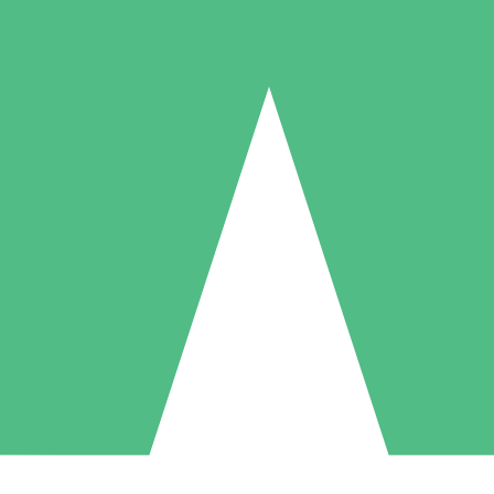
Individuelle Credit-Pakete
 nach Bedarf mit Download-Credits. Keine monatliche Verpflichtung er
1 Download
5 Downloads
10 Downloa
10
15
20
US$
00
US$
00
US$
0