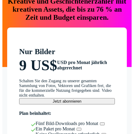
Kreative und Geschichtenerzähler mit
kreativen Assets, die bis zu 76 % an
Zeit und Budget einsparen.
Nur Bilder
9 US$
USD pro Monat jährlich
abgerechnet
Schalten Sie den Zugang zu unserer gesamten
Sammlung von Fotos, Vektoren und Grafiken frei, die
für die kommerzielle Nutzung freigegeben sind. Video
nicht enthalten.
Jetzt abonnieren
Plan beinhaltet:
Fünf Bild-Downloads pro Monat
Ein Paket pro Monat