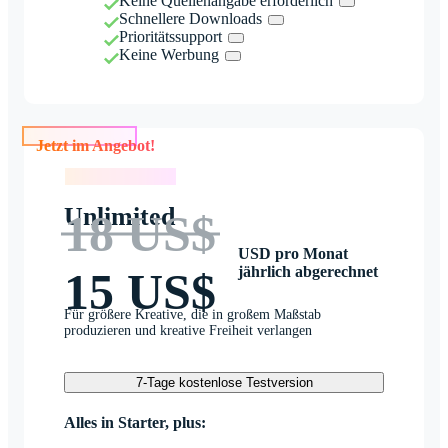
Keine Quellenangabe erforderlich
Schnellere Downloads
Prioritätssupport
Keine Werbung
Jetzt im Angebot!
Jetzt im Angebot!
Unlimited
18 US$
USD pro Monat
jährlich abgerechnet
15 US$
Für größere Kreative, die in großem Maßstab
produzieren und kreative Freiheit verlangen
7-Tage kostenlose Testversion
Alles in Starter, plus: