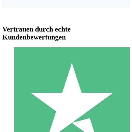
Vertrauen durch echte
Kundenbewertungen
Individuelle Credit-Pakete
Zahlen Sie nach Bedarf mit Download-Credits. Keine
monatliche Verpflichtung erforderlich.
1 Download
10
US$
00