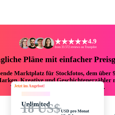
4.9
from 33.572 reviews on Trustpilot
liche Pläne mit einfacher Preis
hrende Marktplatz für Stockfotos, dem über
arken, Kreative und Geschichtenerzähler mi
Jetzt im Angebot!
76 % an Zeit und Budget einsparen.
Jetzt im Angebot!
Unlimited
18 US$
USD pro Monat