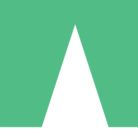
Individuelle Credit-Pakete
 nach Bedarf mit Download-Credits. Keine monatliche Verpflichtung er
1 Download
5 Downloads
10 Downloa
10
15
20
US$
00
US$
00
US$
0