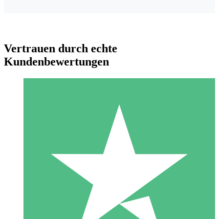
Vertrauen durch echte
Kundenbewertungen
Individuelle Credit-Pakete
Zahlen Sie nach Bedarf mit Download-Credits. Keine
monatliche Verpflichtung erforderlich.
1 Download
10
US$
00