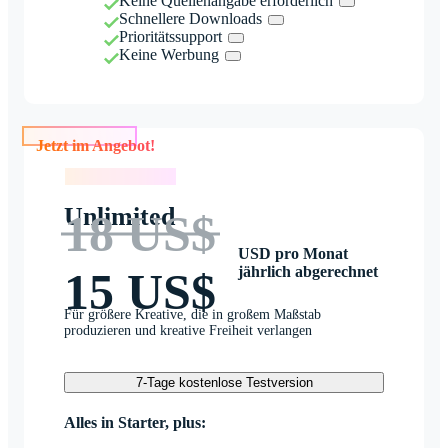
Keine Quellenangabe erforderlich
Schnellere Downloads
Prioritätssupport
Keine Werbung
Jetzt im Angebot!
Jetzt im Angebot!
Unlimited
18 US$
USD pro Monat
jährlich abgerechnet
15 US$
Für größere Kreative, die in großem Maßstab
produzieren und kreative Freiheit verlangen
7-Tage kostenlose Testversion
Alles in Starter, plus: