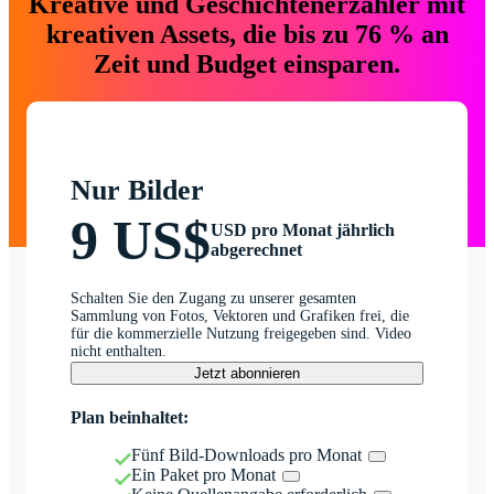
Kreative und Geschichtenerzähler mit
kreativen Assets, die bis zu 76 % an
Zeit und Budget einsparen.
Nur Bilder
9 US$
USD pro Monat jährlich
abgerechnet
Schalten Sie den Zugang zu unserer gesamten
Sammlung von Fotos, Vektoren und Grafiken frei, die
für die kommerzielle Nutzung freigegeben sind. Video
nicht enthalten.
Jetzt abonnieren
Plan beinhaltet:
Fünf Bild-Downloads pro Monat
Ein Paket pro Monat