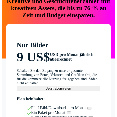
Kreative und Geschichtenerzähler mit
kreativen Assets, die bis zu 76 % an
Zeit und Budget einsparen.
Nur Bilder
9 US$
USD pro Monat jährlich
abgerechnet
Schalten Sie den Zugang zu unserer gesamten
Sammlung von Fotos, Vektoren und Grafiken frei, die
für die kommerzielle Nutzung freigegeben sind. Video
nicht enthalten.
Jetzt abonnieren
Plan beinhaltet:
Fünf Bild-Downloads pro Monat
Ein Paket pro Monat