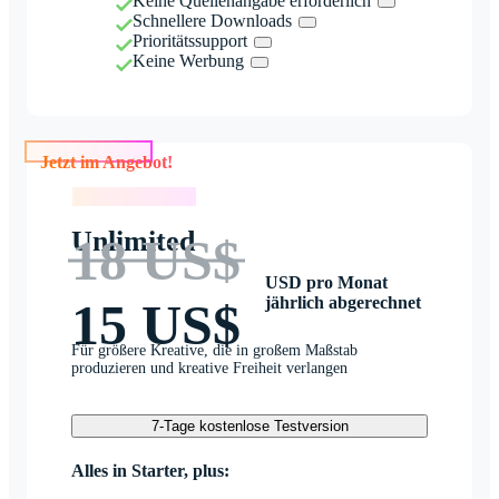
Keine Quellenangabe erforderlich
Schnellere Downloads
Prioritätssupport
Keine Werbung
Jetzt im Angebot!
Jetzt im Angebot!
Unlimited
18 US$
USD pro Monat
jährlich abgerechnet
15 US$
Für größere Kreative, die in großem Maßstab
produzieren und kreative Freiheit verlangen
7-Tage kostenlose Testversion
Alles in Starter, plus: