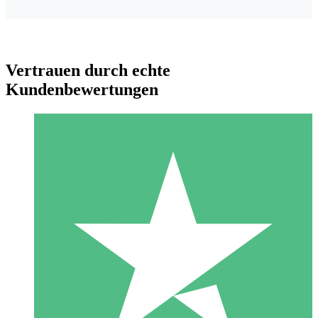
Vertrauen durch echte
Kundenbewertungen
Individuelle Credit-Pakete
Zahlen Sie nach Bedarf mit Download-Credits. Keine
monatliche Verpflichtung erforderlich.
1 Download
10
US$
00