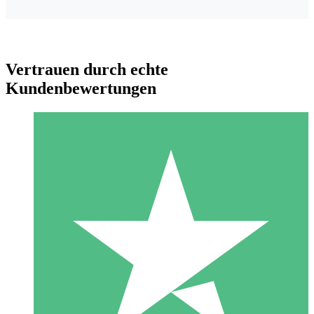
Vertrauen durch echte
Kundenbewertungen
Individuelle Credit-Pakete
Zahlen Sie nach Bedarf mit Download-Credits. Keine
monatliche Verpflichtung erforderlich.
1 Download
10
US$
00