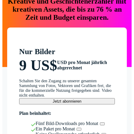
Kreative und Geschichtenerzähler mit
kreativen Assets, die bis zu 76 % an
Zeit und Budget einsparen.
Nur Bilder
9 US$
USD pro Monat jährlich
abgerechnet
Schalten Sie den Zugang zu unserer gesamten
Sammlung von Fotos, Vektoren und Grafiken frei, die
für die kommerzielle Nutzung freigegeben sind. Video
nicht enthalten.
Jetzt abonnieren
Plan beinhaltet:
Fünf Bild-Downloads pro Monat
Ein Paket pro Monat