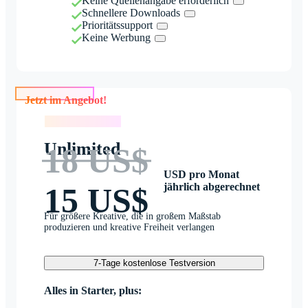
Keine Quellenangabe erforderlich
Schnellere Downloads
Prioritätssupport
Keine Werbung
Jetzt im Angebot!
Jetzt im Angebot!
Unlimited
18 US$
USD pro Monat
jährlich abgerechnet
15 US$
Für größere Kreative, die in großem Maßstab
produzieren und kreative Freiheit verlangen
7-Tage kostenlose Testversion
Alles in Starter, plus: