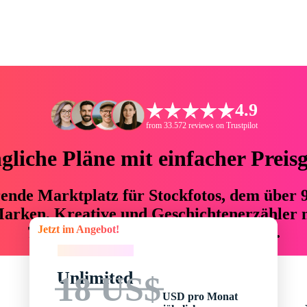
4.9
from 33.572 reviews on Trustpilot
liche Pläne mit einfacher Preis
hrende Marktplatz für Stockfotos, dem über
arken, Kreative und Geschichtenerzähler mi
Jetzt im Angebot!
76 % an Zeit und Budget einsparen.
Jetzt im Angebot!
Unlimited
18 US$
USD pro Monat