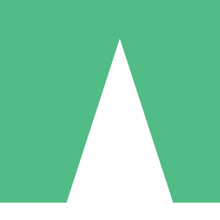
Individuelle Credit-Pakete
 nach Bedarf mit Download-Credits. Keine monatliche Verpflichtung er
1 Download
5 Downloads
10 Downloa
10
15
20
US$
00
US$
00
US$
0