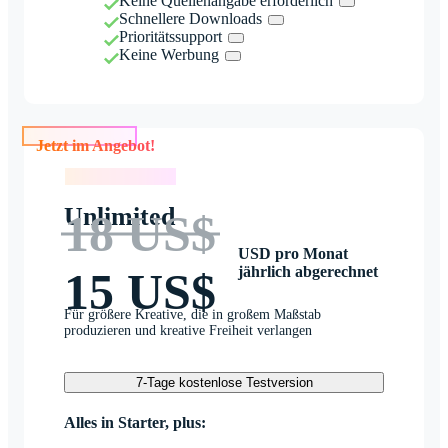
Keine Quellenangabe erforderlich
Schnellere Downloads
Prioritätssupport
Keine Werbung
Jetzt im Angebot!
Jetzt im Angebot!
Unlimited
18 US$
USD pro Monat
jährlich abgerechnet
15 US$
Für größere Kreative, die in großem Maßstab
produzieren und kreative Freiheit verlangen
7-Tage kostenlose Testversion
Alles in Starter, plus: