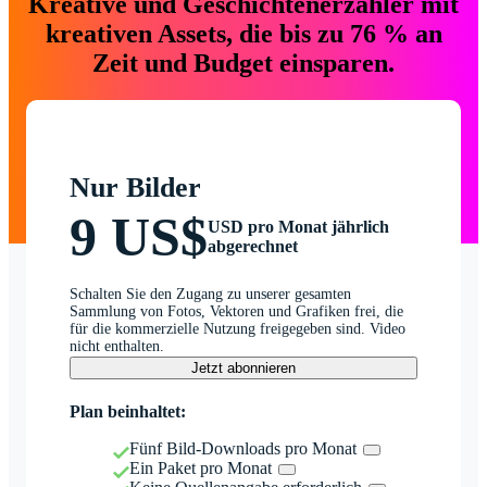
Kreative und Geschichtenerzähler mit
kreativen Assets, die bis zu 76 % an
Zeit und Budget einsparen.
Nur Bilder
9 US$
USD pro Monat jährlich
abgerechnet
Schalten Sie den Zugang zu unserer gesamten
Sammlung von Fotos, Vektoren und Grafiken frei, die
für die kommerzielle Nutzung freigegeben sind. Video
nicht enthalten.
Jetzt abonnieren
Plan beinhaltet:
Fünf Bild-Downloads pro Monat
Ein Paket pro Monat