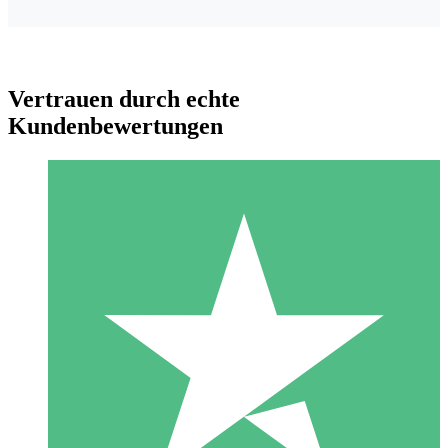
Vertrauen durch echte
Kundenbewertungen
Individuelle Credit-Pakete
Zahlen Sie nach Bedarf mit Download-Credits. Keine
monatliche Verpflichtung erforderlich.
1 Download
10
US$
00