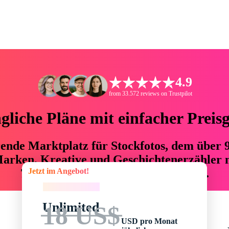
4.9
from 33.572 reviews on Trustpilot
liche Pläne mit einfacher Preis
hrende Marktplatz für Stockfotos, dem über
arken, Kreative und Geschichtenerzähler mi
Jetzt im Angebot!
76 % an Zeit und Budget einsparen.
Jetzt im Angebot!
Unlimited
18 US$
USD pro Monat