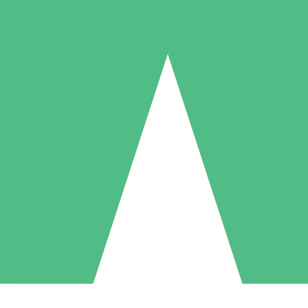
Individuelle Credit-Pakete
 nach Bedarf mit Download-Credits. Keine monatliche Verpflichtung er
1 Download
5 Downloads
10 Downloa
10
15
20
US$
00
US$
00
US$
0