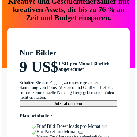
Kreative und Geschichtenerzähler mit
kreativen Assets, die bis zu 76 % an
Zeit und Budget einsparen.
Nur Bilder
9 US$
USD pro Monat jährlich
abgerechnet
Schalten Sie den Zugang zu unserer gesamten
Sammlung von Fotos, Vektoren und Grafiken frei, die
für die kommerzielle Nutzung freigegeben sind. Video
nicht enthalten.
Jetzt abonnieren
Plan beinhaltet:
Fünf Bild-Downloads pro Monat
Ein Paket pro Monat