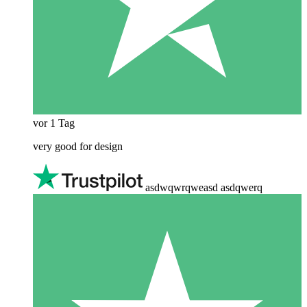
vor 1 Tag
very good for design
asdwqwrqweasd asdqwerq