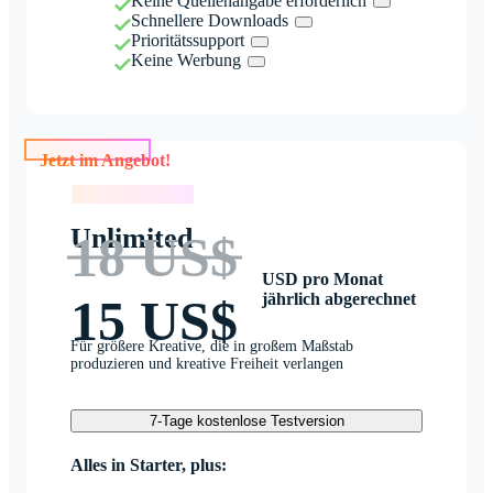
Keine Quellenangabe erforderlich
Schnellere Downloads
Prioritätssupport
Keine Werbung
Jetzt im Angebot!
Jetzt im Angebot!
Unlimited
18 US$
USD pro Monat
jährlich abgerechnet
15 US$
Für größere Kreative, die in großem Maßstab
produzieren und kreative Freiheit verlangen
7-Tage kostenlose Testversion
Alles in Starter, plus: