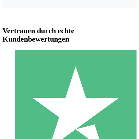
Vertrauen durch echte
Kundenbewertungen
Individuelle Credit-Pakete
Zahlen Sie nach Bedarf mit Download-Credits. Keine
monatliche Verpflichtung erforderlich.
1 Download
10
US$
00