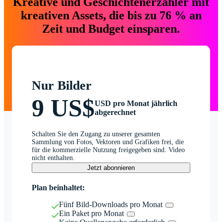
Kreative und Geschichtenerzähler mit
kreativen Assets, die bis zu 76 % an
Zeit und Budget einsparen.
Nur Bilder
9 US$
USD pro Monat jährlich
abgerechnet
Schalten Sie den Zugang zu unserer gesamten
Sammlung von Fotos, Vektoren und Grafiken frei, die
für die kommerzielle Nutzung freigegeben sind. Video
nicht enthalten.
Jetzt abonnieren
Plan beinhaltet:
Fünf Bild-Downloads pro Monat
Ein Paket pro Monat