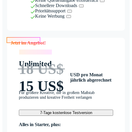
Keine Quellenangabe erforderlich
Schnellere Downloads
Prioritätssupport
Keine Werbung
Jetzt im Angebot!
Jetzt im Angebot!
Unlimited
18 US$
USD pro Monat
jährlich abgerechnet
15 US$
Für größere Kreative, die in großem Maßstab
produzieren und kreative Freiheit verlangen
7-Tage kostenlose Testversion
Alles in Starter, plus: