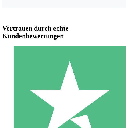
Vertrauen durch echte
Kundenbewertungen
Individuelle Credit-Pakete
Zahlen Sie nach Bedarf mit Download-Credits. Keine
monatliche Verpflichtung erforderlich.
1 Download
10
US$
00