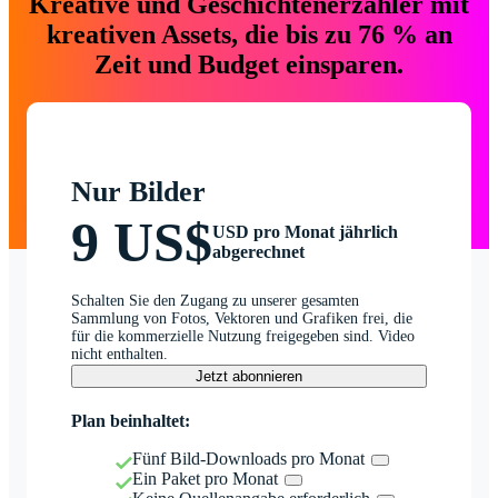
Kreative und Geschichtenerzähler mit
kreativen Assets, die bis zu 76 % an
Zeit und Budget einsparen.
Nur Bilder
9 US$
USD pro Monat jährlich
abgerechnet
Schalten Sie den Zugang zu unserer gesamten
Sammlung von Fotos, Vektoren und Grafiken frei, die
für die kommerzielle Nutzung freigegeben sind. Video
nicht enthalten.
Jetzt abonnieren
Plan beinhaltet:
Fünf Bild-Downloads pro Monat
Ein Paket pro Monat