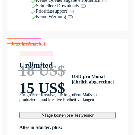
Keine Quellenangabe erforderlich
Schnellere Downloads
Prioritätssupport
Keine Werbung
Jetzt im Angebot!
Jetzt im Angebot!
Unlimited
18 US$
USD pro Monat
jährlich abgerechnet
15 US$
Für größere Kreative, die in großem Maßstab
produzieren und kreative Freiheit verlangen
7-Tage kostenlose Testversion
Alles in Starter, plus: