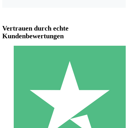
Vertrauen durch echte
Kundenbewertungen
Individuelle Credit-Pakete
Zahlen Sie nach Bedarf mit Download-Credits. Keine
monatliche Verpflichtung erforderlich.
1 Download
10
US$
00