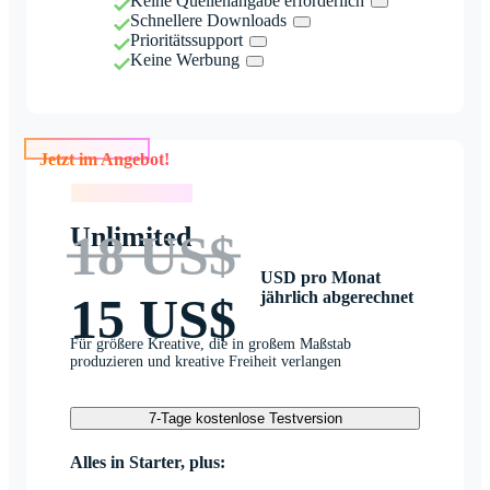
Keine Quellenangabe erforderlich
Schnellere Downloads
Prioritätssupport
Keine Werbung
Jetzt im Angebot!
Jetzt im Angebot!
Unlimited
18 US$
USD pro Monat
jährlich abgerechnet
15 US$
Für größere Kreative, die in großem Maßstab
produzieren und kreative Freiheit verlangen
7-Tage kostenlose Testversion
Alles in Starter, plus: