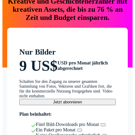
Kreative und Geschichtenerzähler mit
kreativen Assets, die bis zu 76 % an
Zeit und Budget einsparen.
Nur Bilder
9 US$
USD pro Monat jährlich
abgerechnet
Schalten Sie den Zugang zu unserer gesamten
Sammlung von Fotos, Vektoren und Grafiken frei, die
für die kommerzielle Nutzung freigegeben sind. Video
nicht enthalten.
Jetzt abonnieren
Plan beinhaltet:
Fünf Bild-Downloads pro Monat
Ein Paket pro Monat