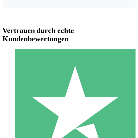
Vertrauen durch echte
Kundenbewertungen
Individuelle Credit-Pakete
Zahlen Sie nach Bedarf mit Download-Credits. Keine
monatliche Verpflichtung erforderlich.
1 Download
10
US$
00