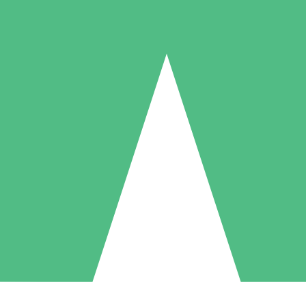
Individuelle Credit-Pakete
 nach Bedarf mit Download-Credits. Keine monatliche Verpflichtung er
1 Download
5 Downloads
10 Downloa
10
15
20
US$
00
US$
00
US$
0