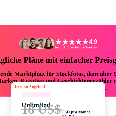
4.9
from 33.572 reviews on Trustpilot
liche Pläne mit einfacher Preis
hrende Marktplatz für Stockfotos, dem über
arken, Kreative und Geschichtenerzähler mi
Jetzt im Angebot!
76 % an Zeit und Budget einsparen.
Jetzt im Angebot!
Unlimited
18 US$
USD pro Monat