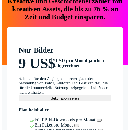
Kreative und Geschichtenerzähler mit
kreativen Assets, die bis zu 76 % an
Zeit und Budget einsparen.
Nur Bilder
9 US$
USD pro Monat jährlich
abgerechnet
Schalten Sie den Zugang zu unserer gesamten
Sammlung von Fotos, Vektoren und Grafiken frei, die
für die kommerzielle Nutzung freigegeben sind. Video
nicht enthalten.
Jetzt abonnieren
Plan beinhaltet:
Fünf Bild-Downloads pro Monat
Ein Paket pro Monat