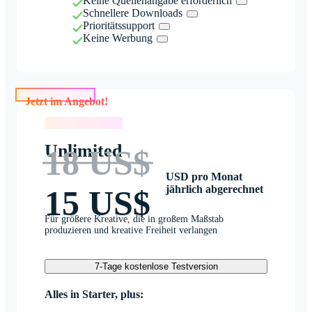
Keine Quellenangabe erforderlich
Schnellere Downloads
Prioritätssupport
Keine Werbung
Jetzt im Angebot!
Jetzt im Angebot!
Unlimited
18 US$
USD pro Monat
jährlich abgerechnet
15 US$
Für größere Kreative, die in großem Maßstab
produzieren und kreative Freiheit verlangen
7-Tage kostenlose Testversion
Alles in Starter, plus: