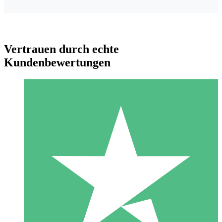
Vertrauen durch echte
Kundenbewertungen
Individuelle Credit-Pakete
Zahlen Sie nach Bedarf mit Download-Credits. Keine
monatliche Verpflichtung erforderlich.
1 Download
10
US$
00