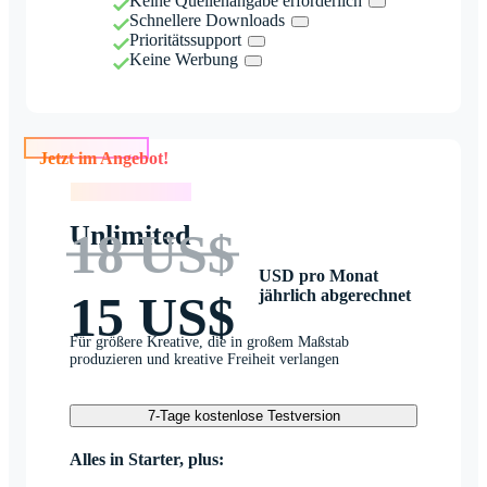
Keine Quellenangabe erforderlich
Schnellere Downloads
Prioritätssupport
Keine Werbung
Jetzt im Angebot!
Jetzt im Angebot!
Unlimited
18 US$
USD pro Monat
jährlich abgerechnet
15 US$
Für größere Kreative, die in großem Maßstab
produzieren und kreative Freiheit verlangen
7-Tage kostenlose Testversion
Alles in Starter, plus: