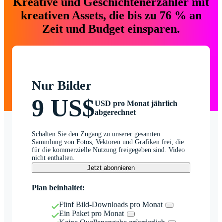
Kreative und Geschichtenerzähler mit
kreativen Assets, die bis zu 76 % an
Zeit und Budget einsparen.
Nur Bilder
9 US$
USD pro Monat jährlich
abgerechnet
Schalten Sie den Zugang zu unserer gesamten
Sammlung von Fotos, Vektoren und Grafiken frei, die
für die kommerzielle Nutzung freigegeben sind. Video
nicht enthalten.
Jetzt abonnieren
Plan beinhaltet:
Fünf Bild-Downloads pro Monat
Ein Paket pro Monat