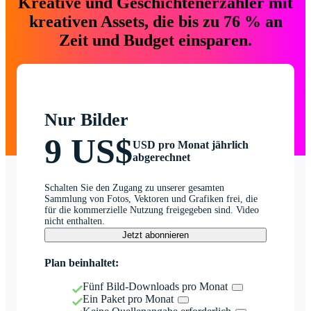
Kreative und Geschichtenerzähler mit
kreativen Assets, die bis zu 76 % an
Zeit und Budget einsparen.
Nur Bilder
9 US$
USD pro Monat jährlich
abgerechnet
Schalten Sie den Zugang zu unserer gesamten
Sammlung von Fotos, Vektoren und Grafiken frei, die
für die kommerzielle Nutzung freigegeben sind. Video
nicht enthalten.
Jetzt abonnieren
Plan beinhaltet:
Fünf Bild-Downloads pro Monat
Ein Paket pro Monat