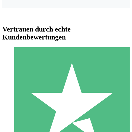
Vertrauen durch echte
Kundenbewertungen
Individuelle Credit-Pakete
Zahlen Sie nach Bedarf mit Download-Credits. Keine
monatliche Verpflichtung erforderlich.
1 Download
10
US$
00