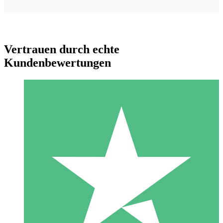
Vertrauen durch echte
Kundenbewertungen
Individuelle Credit-Pakete
Zahlen Sie nach Bedarf mit Download-Credits. Keine
monatliche Verpflichtung erforderlich.
1 Download
10
US$
00