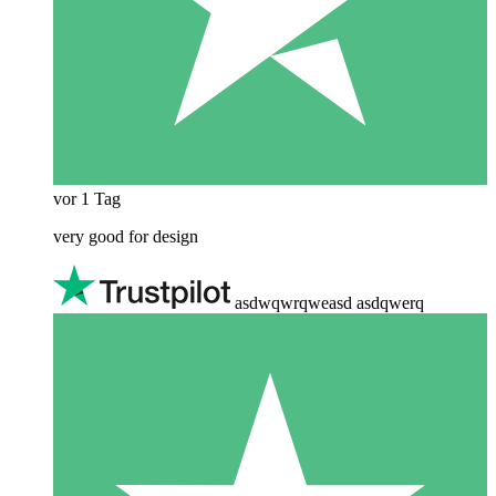
vor 1 Tag
very good for design
asdwqwrqweasd asdqwerq