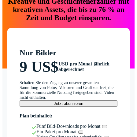
Kreative und Geschichtenerzähler mit
kreativen Assets, die bis zu 76 % an
Zeit und Budget einsparen.
Nur Bilder
9 US$
USD pro Monat jährlich
abgerechnet
Schalten Sie den Zugang zu unserer gesamten
Sammlung von Fotos, Vektoren und Grafiken frei, die
für die kommerzielle Nutzung freigegeben sind. Video
nicht enthalten.
Jetzt abonnieren
Plan beinhaltet:
Fünf Bild-Downloads pro Monat
Ein Paket pro Monat