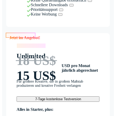
Keine Quellenangabe erforderlich
Schnellere Downloads
Prioritätssupport
Keine Werbung
Jetzt im Angebot!
Jetzt im Angebot!
Unlimited
18 US$
USD pro Monat
jährlich abgerechnet
15 US$
Für größere Kreative, die in großem Maßstab
produzieren und kreative Freiheit verlangen
7-Tage kostenlose Testversion
Alles in Starter, plus: