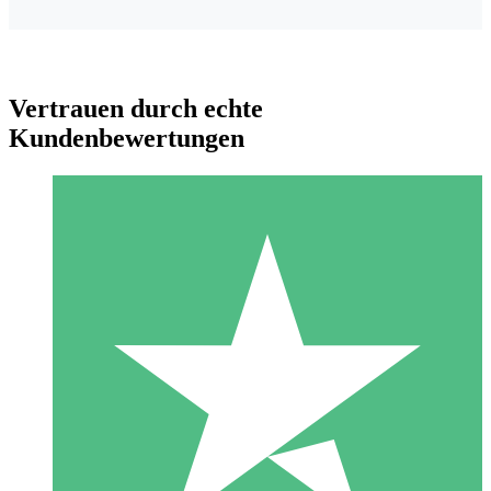
Vertrauen durch echte
Kundenbewertungen
Individuelle Credit-Pakete
Zahlen Sie nach Bedarf mit Download-Credits. Keine
monatliche Verpflichtung erforderlich.
1 Download
10
US$
00