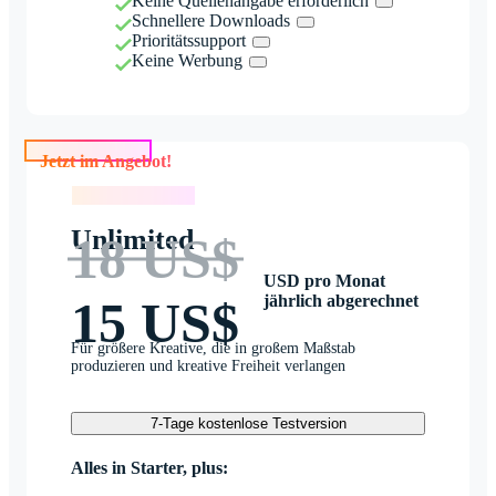
Keine Quellenangabe erforderlich
Schnellere Downloads
Prioritätssupport
Keine Werbung
Jetzt im Angebot!
Jetzt im Angebot!
Unlimited
18 US$
USD pro Monat
jährlich abgerechnet
15 US$
Für größere Kreative, die in großem Maßstab
produzieren und kreative Freiheit verlangen
7-Tage kostenlose Testversion
Alles in Starter, plus: