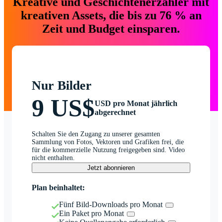
Kreative und Geschichtenerzähler mit
kreativen Assets, die bis zu 76 % an
Zeit und Budget einsparen.
Nur Bilder
9 US$
USD pro Monat jährlich
abgerechnet
Schalten Sie den Zugang zu unserer gesamten
Sammlung von Fotos, Vektoren und Grafiken frei, die
für die kommerzielle Nutzung freigegeben sind. Video
nicht enthalten.
Jetzt abonnieren
Plan beinhaltet:
Fünf Bild-Downloads pro Monat
Ein Paket pro Monat