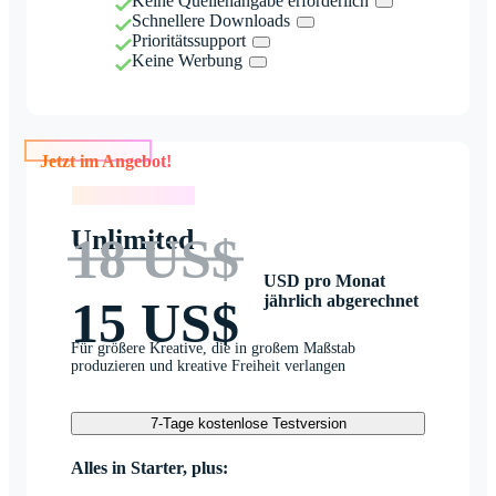
Keine Quellenangabe erforderlich
Schnellere Downloads
Prioritätssupport
Keine Werbung
Jetzt im Angebot!
Jetzt im Angebot!
Unlimited
18 US$
USD pro Monat
jährlich abgerechnet
15 US$
Für größere Kreative, die in großem Maßstab
produzieren und kreative Freiheit verlangen
7-Tage kostenlose Testversion
Alles in Starter, plus: