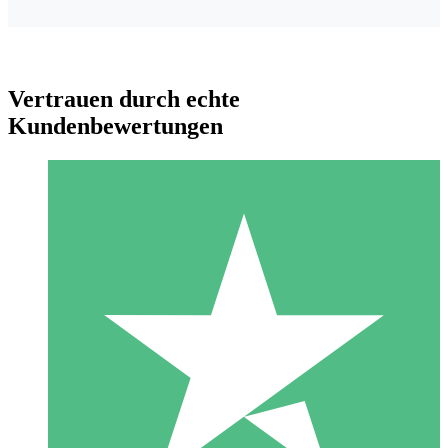
Vertrauen durch echte
Kundenbewertungen
Individuelle Credit-Pakete
Zahlen Sie nach Bedarf mit Download-Credits. Keine
monatliche Verpflichtung erforderlich.
1 Download
10
US$
00