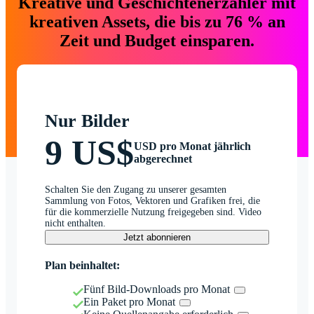
Kreative und Geschichtenerzähler mit
kreativen Assets, die bis zu 76 % an
Zeit und Budget einsparen.
Nur Bilder
9 US$
USD pro Monat jährlich
abgerechnet
Schalten Sie den Zugang zu unserer gesamten
Sammlung von Fotos, Vektoren und Grafiken frei, die
für die kommerzielle Nutzung freigegeben sind. Video
nicht enthalten.
Jetzt abonnieren
Plan beinhaltet:
Fünf Bild-Downloads pro Monat
Ein Paket pro Monat