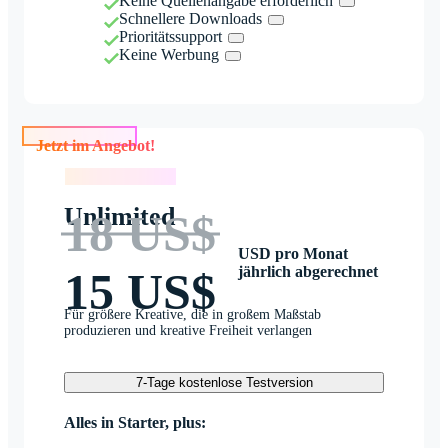
Keine Quellenangabe erforderlich
Schnellere Downloads
Prioritätssupport
Keine Werbung
Jetzt im Angebot!
Jetzt im Angebot!
Unlimited
18 US$
USD pro Monat
jährlich abgerechnet
15 US$
Für größere Kreative, die in großem Maßstab
produzieren und kreative Freiheit verlangen
7-Tage kostenlose Testversion
Alles in Starter, plus: