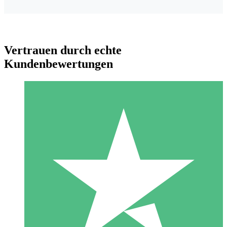
Vertrauen durch echte
Kundenbewertungen
Individuelle Credit-Pakete
Zahlen Sie nach Bedarf mit Download-Credits. Keine
monatliche Verpflichtung erforderlich.
1 Download
10
US$
00