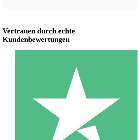
Vertrauen durch echte
Kundenbewertungen
Individuelle Credit-Pakete
Zahlen Sie nach Bedarf mit Download-Credits. Keine
monatliche Verpflichtung erforderlich.
1 Download
10
US$
00