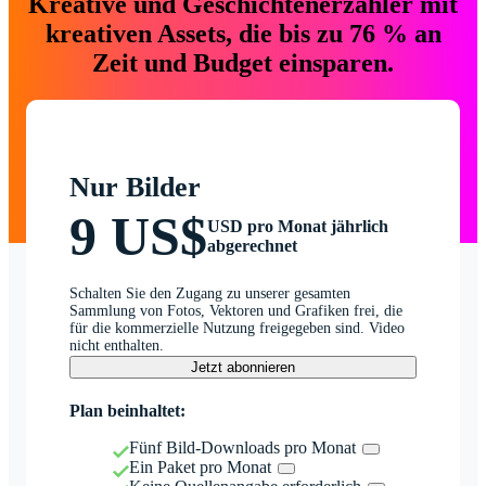
Kreative und Geschichtenerzähler mit
kreativen Assets, die bis zu 76 % an
Zeit und Budget einsparen.
Nur Bilder
9 US$
USD pro Monat jährlich
abgerechnet
Schalten Sie den Zugang zu unserer gesamten
Sammlung von Fotos, Vektoren und Grafiken frei, die
für die kommerzielle Nutzung freigegeben sind. Video
nicht enthalten.
Jetzt abonnieren
Plan beinhaltet:
Fünf Bild-Downloads pro Monat
Ein Paket pro Monat