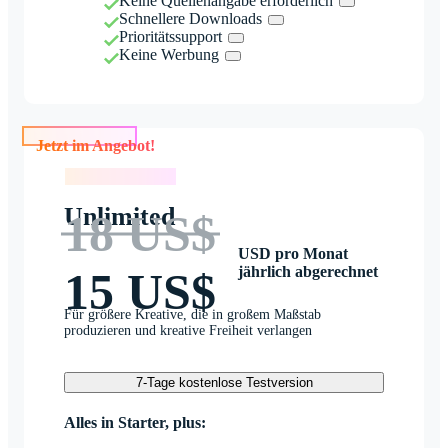
Keine Quellenangabe erforderlich
Schnellere Downloads
Prioritätssupport
Keine Werbung
Jetzt im Angebot!
Jetzt im Angebot!
Unlimited
18 US$
USD pro Monat
jährlich abgerechnet
15 US$
Für größere Kreative, die in großem Maßstab
produzieren und kreative Freiheit verlangen
7-Tage kostenlose Testversion
Alles in Starter, plus: