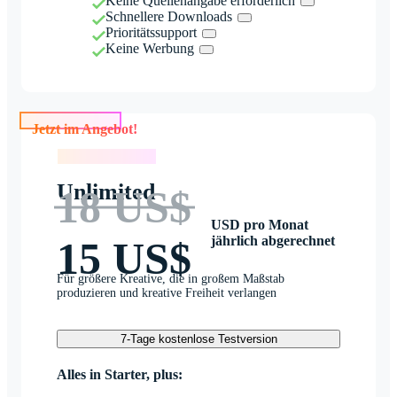
Keine Quellenangabe erforderlich
Schnellere Downloads
Prioritätssupport
Keine Werbung
Jetzt im Angebot!
Jetzt im Angebot!
Unlimited
18 US$
USD pro Monat
jährlich abgerechnet
15 US$
Für größere Kreative, die in großem Maßstab
produzieren und kreative Freiheit verlangen
7-Tage kostenlose Testversion
Alles in Starter, plus: