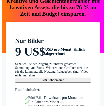
Kreative und Geschichtenerzähler mit
kreativen Assets, die bis zu 76 % an
Zeit und Budget einsparen.
Nur Bilder
9 US$
USD pro Monat jährlich
abgerechnet
Schalten Sie den Zugang zu unserer gesamten
Sammlung von Fotos, Vektoren und Grafiken frei, die
für die kommerzielle Nutzung freigegeben sind. Video
nicht enthalten.
Jetzt abonnieren
Plan beinhaltet:
Fünf Bild-Downloads pro Monat
Ein Paket pro Monat