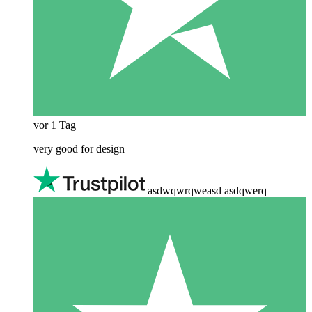
vor 1 Tag
very good for design
asdwqwrqweasd asdqwerq