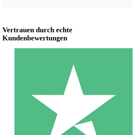
Vertrauen durch echte
Kundenbewertungen
Individuelle Credit-Pakete
Zahlen Sie nach Bedarf mit Download-Credits. Keine
monatliche Verpflichtung erforderlich.
1 Download
10
US$
00